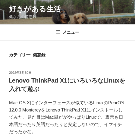
コ
好きがある生活
ン
健さんの備忘録
テ
ン
ツ
メニュー
へ
ス
キ
カテゴリー:
備忘録
ッ
プ
投
2022年3月30日
稿
Lenovo ThinkPad X1にいろいろなLinuxを
日:
入れて遊ぶ
Mac OS Xにインターフェースが似ているLinuxのPearOS
12.0.0 MontereyをLenovo ThinkPad X1にインストールし
てみた。見た目はMac風だがやっぱりLinuxで、表示も日
本語だったり英語だったりと安定しないので、イマイチ
だったかな。