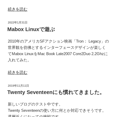
“Lenovo
続きを読む
ThinkPad
X1
投
2022年1月31日
に
稿
Mabox Linuxで遊ぶ
日:
い
ろ
2010年のアメリカSFアクション映画「Tron： Legacy」の
い
世界観を彷彿とするインターフェースデザインが楽しく
ろ
てMabox LinuxをMac Book Late2007 Core2Duo 2.2Ghzに
な
入れてみた。
Linux
を
“Mabox
続きを読む
入
Linux
れ
で
投
2019年11月11日
て
遊
稿
Twenty Seventeenにも慣れてきました。
日:
遊
ぶ”
ぶ”
の
新しいブログのテスト中です。
の
Twenty Seventeenの使い方に何とか対応できそうです。
還暦近くになっての挑戦です。