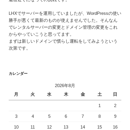
LHXでサーバーを運用していましたが、WordPressの使い
勝手が悪くて最新のものが使えませんでした。そんなん
でレンタルサーバーの変更とドメイン管理の変更をこれ
からやっていこうと思ってます。
まずは新しいドメインで慣らし運転をしてみようという
次第です。
カレンダー
2026年8月
月
火
水
木
金
土
日
1
2
3
4
5
6
7
8
9
10
11
12
13
14
15
16